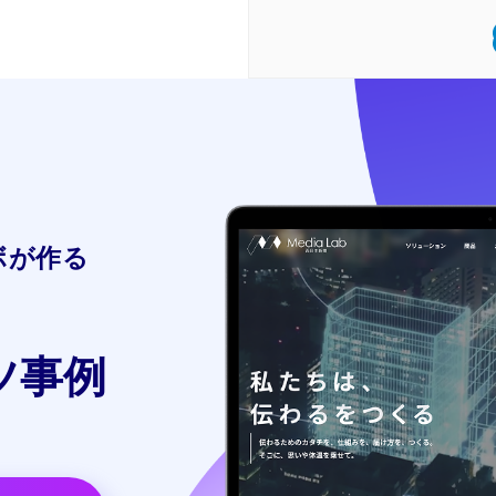
ボが作る
ツ事例