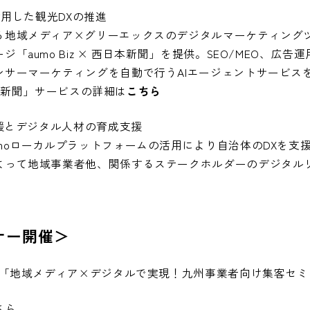
活用した観光DXの推進
る地域メディア×グリーエックスのデジタルマーケティング
「aumo Biz × 西日本新聞」を提供。SEO/MEO、広
ンサーマーケティングを自動で行うAIエージェントサービス
西日本新聞」サービスの詳細は
こちら
支援とデジタル人材の育成支援
moローカルプラットフォームの活用により自治体のDXを支
よって地域事業者他、関係するステークホルダーのデジタル
ナー開催＞
「地域メディア×デジタルで実現！九州事業者向け集客セ
ちら