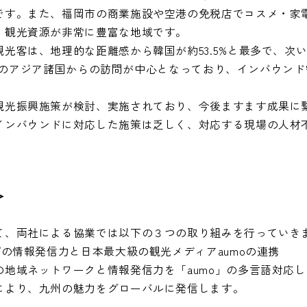
です。また、福岡市の商業施設や空港の免税店でコスメ・家
、観光資源が非常に豊富な地域です。
客は、地理的な距離感から韓国が約53.5%と最多で、次いで
%と近隣のアジア諸国からの訪問が中心となっており、インバウン
光振興施策が検討、実施されており、今後ますます成果に
インバウンドに対応した施策は乏しく、対応する現場の人材
＞
、両社による協業では以下の３つの取り組みを行っていき
プの情報発信力と日本最大級の観光メディアaumoの連携
の地域ネットワークと情報発信力を「aumo」の多言語対応
により、九州の魅力をグローバルに発信します。