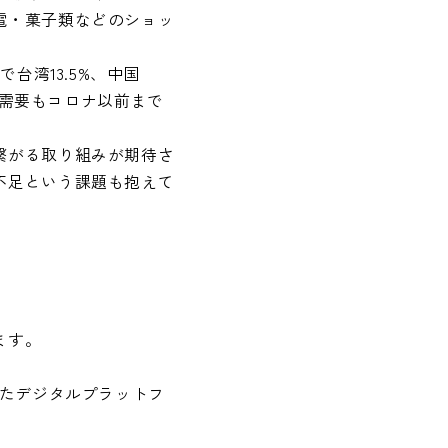
電・菓子類などのショッ
台湾13.5%、中国
ド需要もコロナ以前まで
繋がる取り組みが期待さ
不足という課題も抱えて
ます。
したデジタルプラットフ