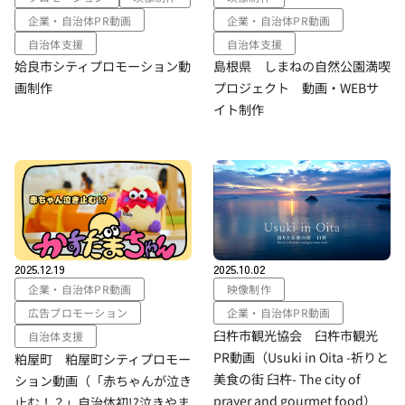
企業・自治体PR動画
企業・自治体PR動画
自治体支援
自治体支援
姶良市シティプロモーション動
島根県 しまねの自然公園満喫
画制作
プロジェクト 動画・WEBサ
イト制作
2025.12.19
2025.10.02
企業・自治体PR動画
映像制作
広告プロモーション
企業・自治体PR動画
臼杵市観光協会 臼杵市観光
自治体支援
PR動画（Usuki in Oita -祈りと
粕屋町 粕屋町シティプロモー
美食の街 臼杵- The city of
ション動画（「赤ちゃんが泣き
prayer and gourmet food）
止む！？」自治体初!?泣きやま