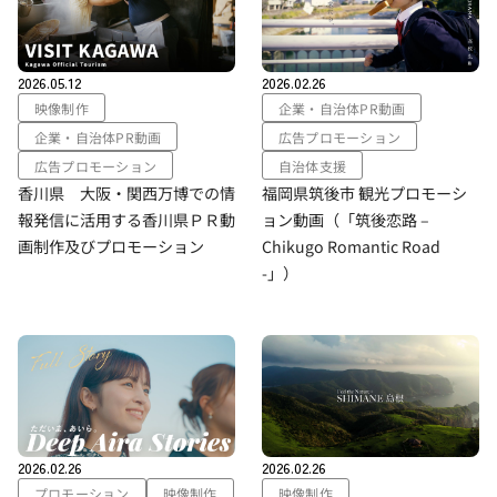
2026.05.12
2026.02.26
映像制作
企業・自治体PR動画
企業・自治体PR動画
広告プロモーション
広告プロモーション
自治体支援
香川県 大阪・関西万博での情
福岡県筑後市 観光プロモーシ
報発信に活用する香川県ＰＲ動
ョン動画（「筑後恋路 –
画制作及びプロモーション
Chikugo Romantic Road
-」）
2026.02.26
2026.02.26
プロモーション
映像制作
映像制作