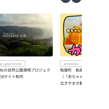
local_gov
久留米市
promotion
local_government
粕屋町 粕屋町シティプロモーション動画
Instag
（「赤ちゃんが泣き止む！？」自治体初!?
泣きやませ動画）