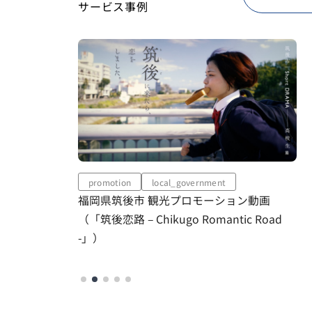
サービス事例
local_government
movie
local_government
 観光プロモーション動画
姶良市シティプロモーション
hikugo Romantic Road