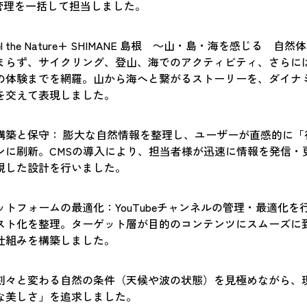
運用管理を一括して担当しました。
l the Nature+ SHIMANE 島根 ～山・島・海を感じる 自
まらず、サイクリング、登山、海でのアクティビティ、さらに
の体験までを網羅。山から海へと繋がるストーリーを、ダイナ
を交えて表現しました。
構築と保守： 膨大な自然情報を整理し、ユーザーが直感的に「
ンに刷新。CMSの導入により、担当者様が迅速に情報を発信・
視した設計を行いました。
トフォームの最適化：YouTubeチャンネルの管理・最適化を
スト化を整理。ターゲット層が目的のコンテンツにスムーズに
仕組みを構築しました。
刻々と変わる自然の条件（天候や波の状態）を見極めながら、
な美しさ」を追求しました。