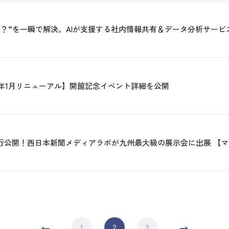
け？”を一瞬で解決。AIが支援する社内情報共有＆データ分析サー
6年1月リニューアル】開館記念イベント詳細を公開
先行公開！西日本新聞メディアラボが九州最大級の展示会に出展 【
1
2
3