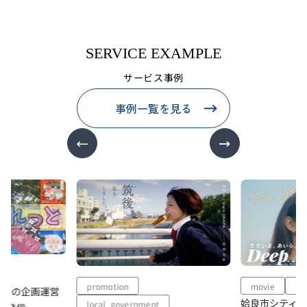
SERVICE EXAMPLE
サービス事例
事例一覧を見る
promotion
movie
lo
動画の企画運営
姶良市シティ
local_government