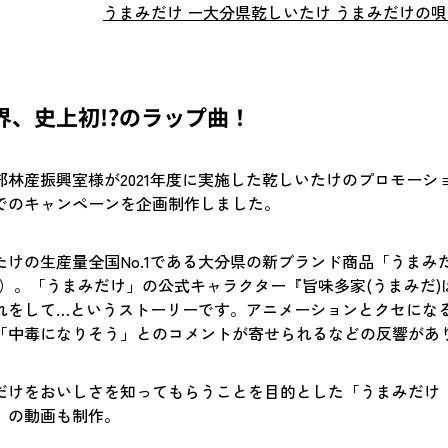
うまみだけ ー大分県乾しいたけ うまみだけの唄ー（
界、史上初!?のラップ曲！
部林産振興室様が2021年度に実施した乾しいたけのプロモーシ
でのキャンペーンを企画制作しました。
たけの生産量全国No.1である大分県の新ブランド商品「うまみ
V）。「うまみだけ」の公式キャラクター『旨味多家(うまみだ)
れをして…というストーリーです。アニメーションとクセにな
「中毒になりそう」とのコメントが寄せられるなどの反響があ
だけをおいしさを知ってもらうことを目的とした「うまみだけ 
」の動画も制作。