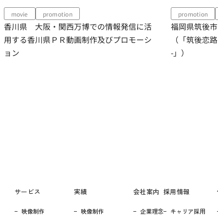
promotion
promotion
local_go
 大阪・関西万博での情報発信に活
福岡県筑後市 観光プ
香川県ＰＲ動画制作及びプロモーシ
（「筑後恋路 – Chikugo
-」）
サービス
実績
会社案内
採用情報
映像制作
映像制作
企業理念
キャリア採用